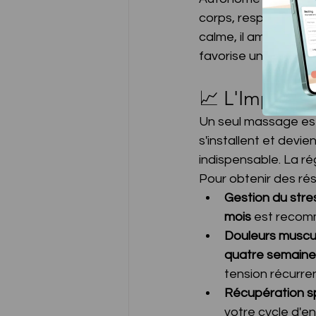
corps, responsable d
calme, il améliore le 
favorise un sommeil 
📈 L'Importan
Un seul massage est
s'installent et devie
indispensable. La rég
Pour obtenir des rés
Gestion du stre
mois
 est reco
Douleurs muscula
quatre semaine
tension récurren
Récupération spo
votre cycle d'en