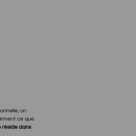
nnelle, un 
irment ce que 
 réside dans 