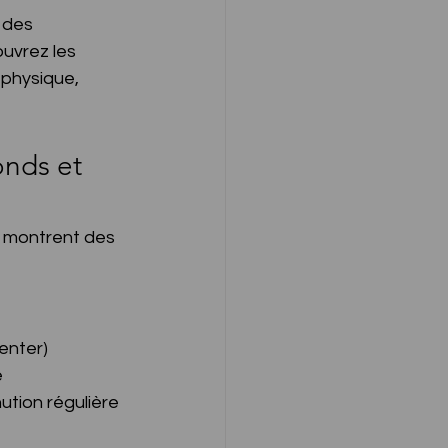
 des 
uvrez les 
 physique, 
nds et 
 montrent des 
nter) 
 
tion régulière 