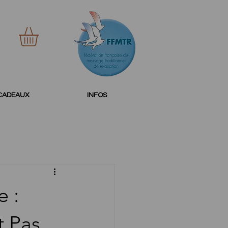
CADEAUX
INFOS
e :
t Pas