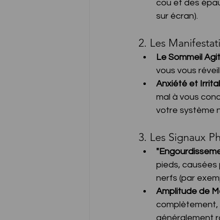
cou et des épau
sur écran).
2. Les Manifesta
Le Sommeil Agit
vous vous réveil
Anxiété et Irrita
mal à vous conc
votre système 
3. Les Signaux P
"Engourdisseme
pieds, causées 
nerfs (par exemp
Amplitude de M
complètement, à
généralement r