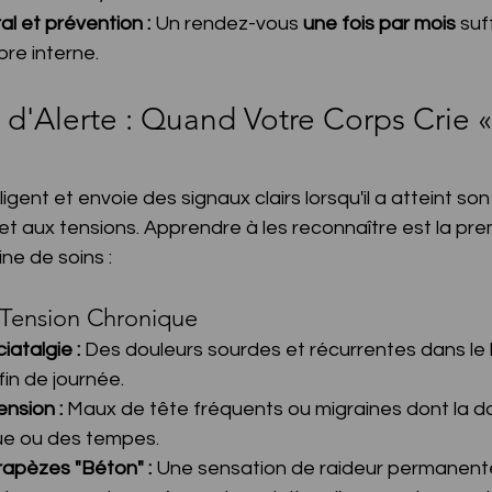
l et prévention :
 Un rendez-vous 
une fois par mois
 suf
ibre interne.
 d'Alerte : Quand Votre Corps Crie 
ligent et envoie des signaux clairs lorsqu'il a atteint son 
et aux tensions. Apprendre à les reconnaître est la pr
ne de soins :
 Tension Chronique
atalgie :
 Des douleurs sourdes et récurrentes dans le 
in de journée.
nsion :
 Maux de tête fréquents ou migraines dont la d
que ou des tempes.
rapèzes "Béton" :
 Une sensation de raideur permanente