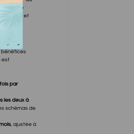
et état de 
 cardiaque et 
 bénéfices 
é
 est 
ois par 
s les deux à 
 les schémas de 
 mois
, ajustée à 