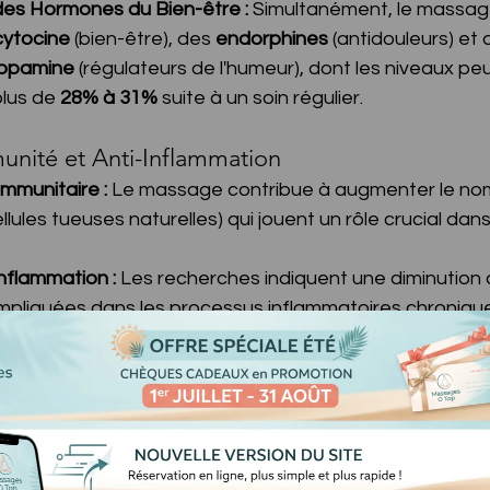
es Hormones du Bien-être :
 Simultanément, le massage
cytocine
 (bien-être), des 
endorphines
 (antidouleurs) et d
opamine
 (régulateurs de l'humeur), dont les niveaux pe
lus de 
28% à 31%
 suite à un soin régulier.
munité et Anti-Inflammation
mmunitaire :
 Le massage contribue à augmenter le no
ellules tueuses naturelles) qui jouent un rôle crucial dan
Inflammation :
 Les recherches indiquent une diminution 
mpliquées dans les processus inflammatoires chronique
mme un puissant anti-inflammatoire naturel, favorisant
sculaire.
 du Système Nerveux et Qualité du Sommeil
xation durable réside dans le rééquilibrage du Système
massage active le 
Système Nerveux Parasympathiqu