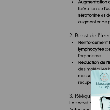
Augmentation d
libération de l'
o
sérotonine
 et 
d
augmenter de p
2. Boost de l'Im
Renforcement I
lymphocytes
 (c
l'organisme.
Réduction de l'
des molécules i
massage agit co
récupération mu
3. Rééquilibrage
Le secret de la rela
Autonome (SNA). Le 