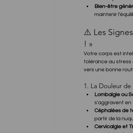
Bien-être généra
maintenir l'équil
⚠️ Les Signes
! »
Votre corps est intel
tolérance au stress 
vers une bonne routi
1. La Douleur de
Lombalgie ou Sci
s'aggravent en f
Céphalées de te
partir de la nu
Cervicalgie et T