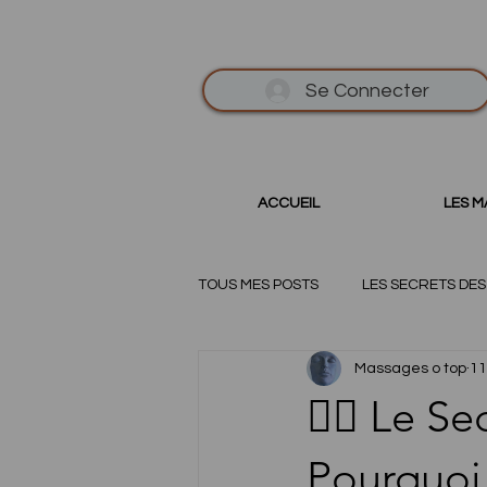
Se Connecter
ACCUEIL
LES 
TOUS MES POSTS
LES SECRETS DE
Massages o top
11
💆‍♀️ Le S
Pourquoi 