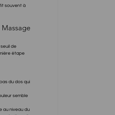
fit souvent à 
« Massage 
seuil de 
emière étape 
bas du dos qui 
ouleur semble 
 au niveau du 