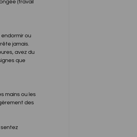
ngée (travail 
s endormir ou 
rête jamais.
eures, avez du 
signes que 
s mains ou les 
égèrement des 
 sentez 