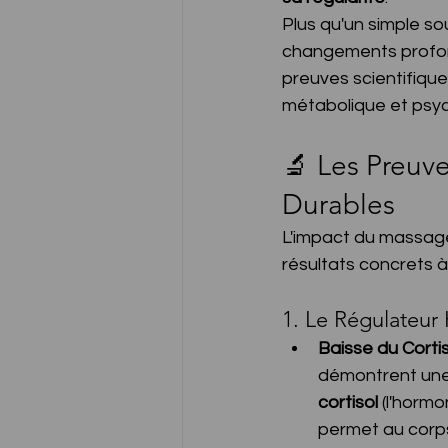
Plus qu'un simple s
changements profond
preuves scientifique
métabolique et psyc
🔬 Les Preuv
Durables
L'impact du massage
résultats concrets à 
1. Le Régulateur
Baisse du Cortis
démontrent une
cortisol
 (l'horm
permet au corps 