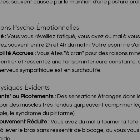
les, souvent causée par le maintien d'une posture prolo
tions Psycho-Émotionnelles
é :
 Vous vous réveillez fatigué, vous avez du mal à vou
lez souvent entre 2h et 4h du matin. Votre esprit ne s'ar
bilité Accrues :
 Vous êtes "à cran" pour des raisons min
entrer et ressentez une tension intérieure constante, 
nerveux sympathique est en surchauffe.
hysiques Évidents
nts" ou Picotements :
 Des sensations étranges dans le
par des muscles très tendus qui peuvent comprimer l
le, le syndrome du piriforme).
ouvement Réduite :
 Vous avez du mal à tourner la tête 
 lever le bras sans ressentir de blocage, ou vous vous
aide.