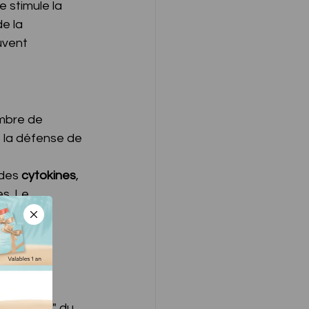
 stimule la 
e la 
uvent 
mbre de 
s la défense de 
des 
cytokines
, 
s. Le 
 la 
 Nerveux 
e
 (le "frein" du 