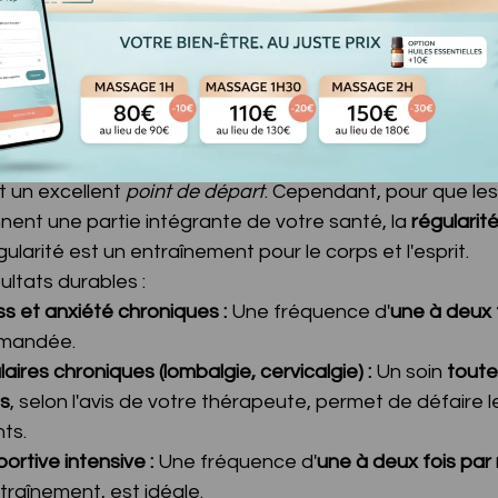
e la récupération). En entraînant le corps à revenir à c
tonus vagal
 (la résistance au stress), ralentit le rythme
réparateur et une meilleure clarté mentale.
ce Capitale de la Régularité
 un excellent 
point de départ
. Cependant, pour que les
nnent une partie intégrante de votre santé, la 
régularit
ularité est un entraînement pour le corps et l'esprit.
ultats durables :
ss et anxiété chroniques :
 Une fréquence d'
une à deux f
mmandée.
ires chroniques (lombalgie, cervicalgie) :
 Un soin 
toute
s
, selon l'avis de votre thérapeute, permet de défaire
ts.
rtive intensive :
 Une fréquence d'
une à deux fois par
traînement, est idéale.