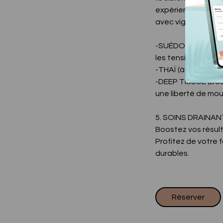
expérience intense
avec vigueur.
-SUÉDOIS 🌶️🌶️🌶️ 
les tensions.
-THAÏ (à l'huile sur
-DEEP TISSUE (Dos) 
une liberté de mo
5. SOINS DRAINANTS 
Boostez vos résulta
Profitez de votre 
durables.
Réserver