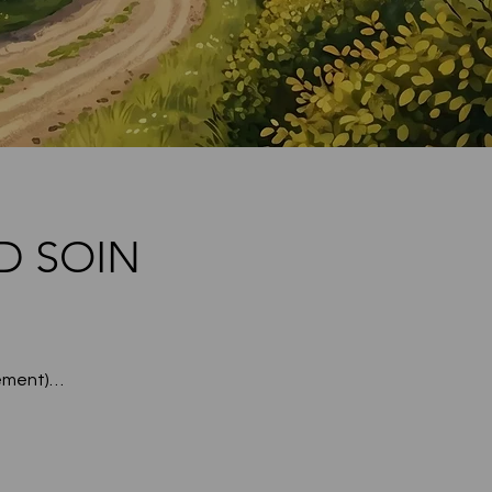
D SOIN
uement)…