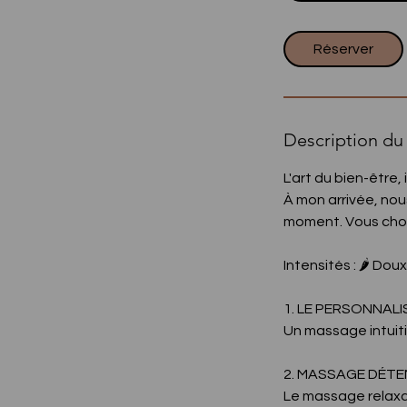
0
m
Réserver
i
n
Description du 
L'art du bien-être,
À mon arrivée, nou
moment. Vous chois
Intensités : 🌶️ Doux | 
1. LE PERSONNALISÉ 
Un massage intuiti
2. MASSAGE DÉTE
Le massage relaxan