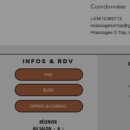
Coordonnées
+33612385712
massagesotop@g
Massages O Top, A
INFOS & RDV
FAQ
BLOG
OFFRIR UN CADEAU
RÉSERVER
AU SALON
♂
&
♀