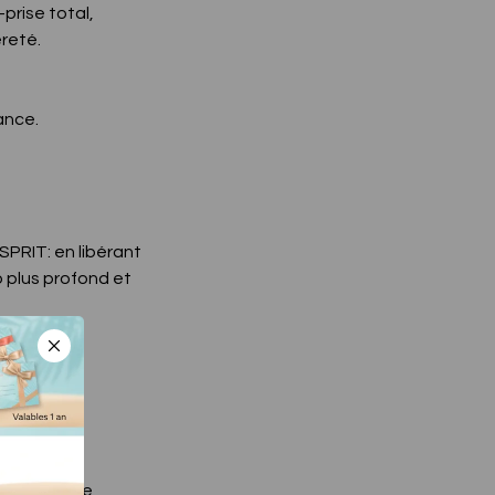
-prise total,
èreté.
sance.
PRIT: en libérant
p plus profond et
re.
complet. Une