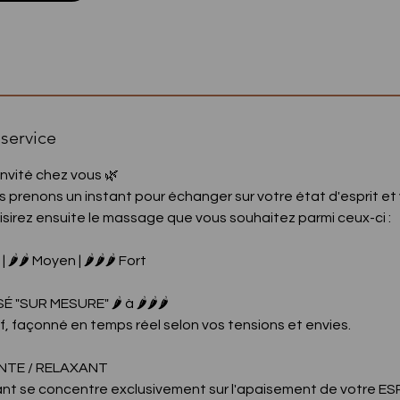
service
 invité chez vous 🌿
s prenons un instant pour échanger sur votre état d'esprit et
irez ensuite le massage que vous souhaitez parmi ceux-ci :
🌶️🌶️ Moyen | 🌶️🌶️🌶️ Fort
"SUR MESURE" 🌶️ à 🌶️🌶️🌶️
f, façonné en temps réel selon vos tensions et envies.
NTE / RELAXANT
t se concentre exclusivement sur l'apaisement de votre ESPR