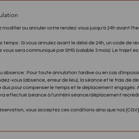
ulation
z modifier ou annuler votre rendez-vous jusqu'à 24h avant l'h
s temps : Si vous annulez avant le délai de 24h, un code de ré
e vous sera communiqué par SMS (valable 3 mois). Le trajet es
 ou absence : Pour toute annulation tardive ou en cas d'impossi
endez-vous (absence, erreur de lieu), la séance et le frais de
 dus pour compenser le temps et le déplacement engagés. 
ra effectué (séance à l'unité)ni séance/déplacement recrédité
réservation, vous acceptez ces conditions ainsi que nos [CGV] 