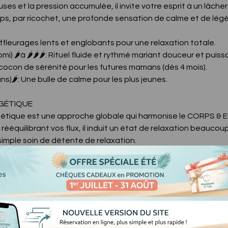
ses et la pression accumulée, il invite votre esprit à un lâcher
rps, par ricochet, une profonde sensation de calme et de lég
Effleurages lents et englobants pour une relaxation totale.
) 🌶️à 🌶️🌶️🌶️: Rituel fluide et rythmé mariant douceur et puis
 cocon de sérénité pour les futures mamans (dès 4 mois).
)🌶️: Une bulle de calme pour les plus jeunes.
RGÉTIQUE
tique est une approche globale qui harmonise le CORPS & ES
rééquilibrant vos flux, il induit un état de relaxation beaucou
imple soin de détente de relaxation.
🌶️🌶️: Massage transformateur du corps et de l’esprit.
lternance de pressions et lissages harmonisant.
logie plantaire) 🌶️🌶️: Pressions ciblées pour rétablir l'équilib
FIANT
soins du CORPS pour un relâchement articulaire et musculaire 