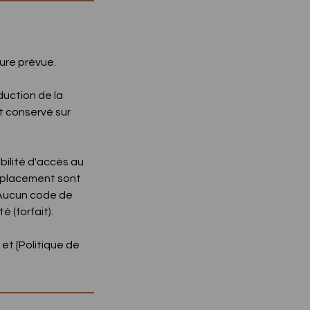
eure prévue.
duction de la
t conservé sur
bilité d'accès au
 déplacement sont
Aucun code de
 (forfait).
et [Politique de