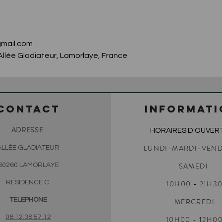
mail.com
llée Gladiateur, Lamorlaye, France
CONTACT
INFORMATI
ADRESSE
HORAIRES D'OUVER
LUNDI-MARDI-VEND
ALLÉE GLADIATEUR
SAMEDI
60260 LAMORLAYE
RÉSIDENCE C
10H00
- 21H3
TELEPHONE
MERCREDI
06.12.38.57.12
10H00 - 12H0