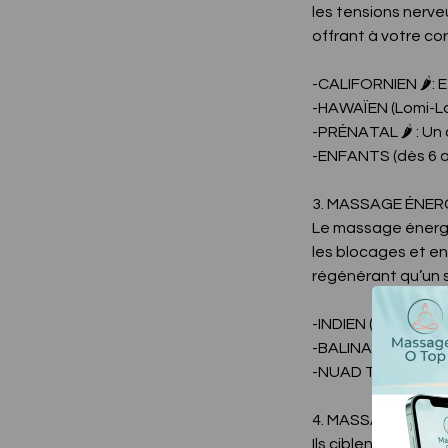
les tensions nerveu
offrant à votre co
-CALIFORNIEN 🌶️: 
-HAWAÏEN (Lomi-Lomi
-PRÉNATAL 🌶️ : Un
-ENFANTS (dès 6 ans
3. MASSAGE ÉNE
Le massage énergé
les blocages et en 
régénérant qu’un s
-INDIEN (Abhyanga) 
-BALINAIS 🌶️🌶️: A
-NUAD THAO (Réflexo
4. MASSAGE TONI
Ils ciblent les be