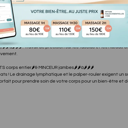
 et profonde qui dénoue vos tensions, idéale pour revitalise
: Travail musculaire général et profond pour assouplir les muscle
 table) 🌶️🌶️: Enchaînement d'étirements et de flexions pour libé
️🌶️à🌶️🌶️🌶️: Travail de précision sur les fascias et les nœuds 
uvement.
corps entier🌶️& MINCEUR jambes🌶️🌶️à🌶️🌶️🌶️
ts ! Le drainage lymphatique et le palper-rouler exigent un sui
forfait pour prendre soin de votre corps pour un bien-être et d