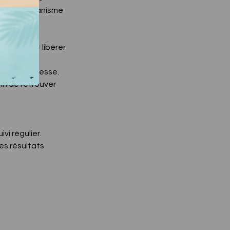
r votre organisme
s tendus et libérer
rer la souplesse.
afin de retrouver
vi régulier.
es résultats