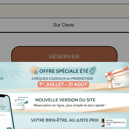
Sur Devis
RÉSERVER
Les Différents Massages & Force
🌶️
Doux
🌶️🌶️Moyen
🌶️🌶️🌶️Fort
r-mesure absolu qui fusionne 25 ans de savoir-faire pour