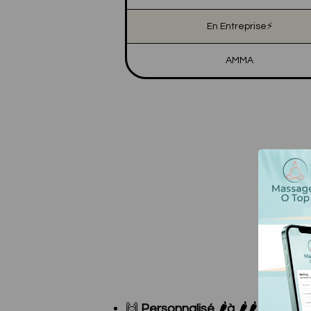
En Entreprise⚡
AMMA
🙌
Personnalisé 🌶️à 🌶️🌶️🌶️
: Le su