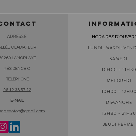
CONTACT
INFORMATI
ADRESSE
HORAIRES D'OUVER
LUNDI-MARDI-VEND
ALLÉE GLADIATEUR
SAMEDI
60260 LAMORLAYE
RÉSIDENCE C
10H00
- 21H3
TELEPHONE
MERCREDI
06.12.38.57.12
10H00 - 12H0
E-MAIL
DIMANCHE
agesotop@gmail.com
13H30 - 21H3
JEUDI FERMÉ