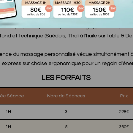
eur (Californien, Lomi-Lomi, Enfants, Prénatal) pour un l
holistique (Indien, Balinais, Réflexologie) pour rééquilibre
 profond et technique (Suédois, Thaï à l'huile sur table &
rience du massage personnalisé vécue simultanément à
 express sur chaise ergonomique pour un regain d'éne
LES FORFAITS
rée Séance
Nbre de Séances
Prix
1H
3
228€
1H
5
360€