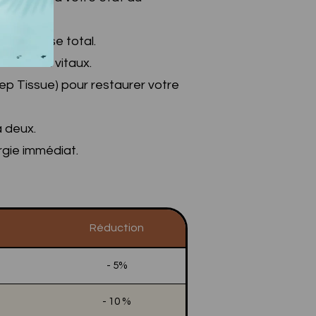
âcher-prise total.
r vos flux vitaux.
 Deep Tissue) pour restaurer votre
 deux.
rgie immédiat.
Réduction
- 5%
- 10 %