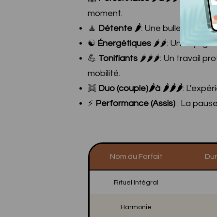
moment.
🧘
Détente 🌶️
: Une bulle de douc
☯️
Énergétiques
🌶️🌶️: Un voyage 
💪
Tonifiants
🌶️🌶️🌶️: Un travail
mobilité.
👯
Duo (couple)🌶️à 🌶️🌶️🌶️
: L'expé
⚡
Performance (Assis)
: La pause
Nom du Forfait
Du
Rituel Intégral
Harmonie