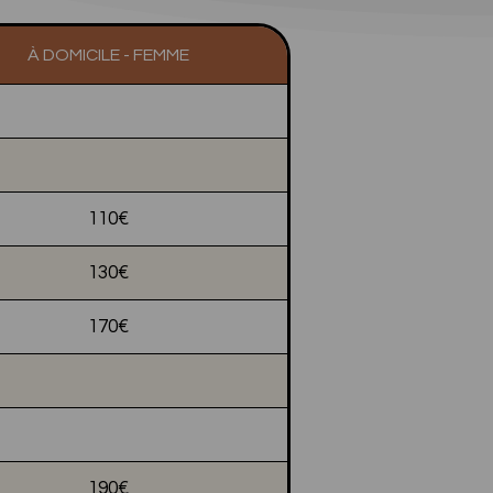
À DOMICILE - FEMME
110€
130€
170€
190€