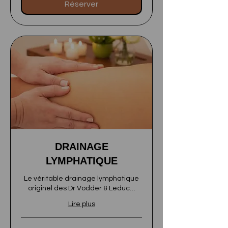
Réserver
DRAINAGE
LYMPHATIQUE
Le véritable drainage lymphatique
originel des Dr Vodder & Leduc…
Lire plus