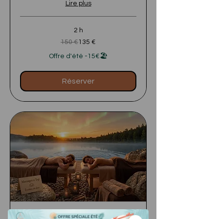
Lire plus
2 h
150
150 €
135 €
euros
Offre d'été -15€🏖️
Réserver
MASSAGE EN DUO - 1H