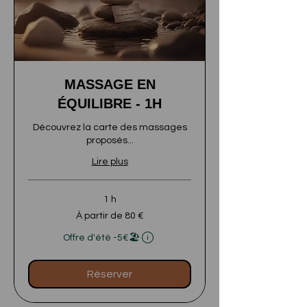
MASSAGE EN
ÉQUILIBRE - 1H
Découvrez la carte des massages
proposés...
Lire plus
1 h
À
À partir de 80 €
partir
de
L'éligibilité et le prix final seront calculés sur 
80
Offre d'été -5€🏖️
euros
Réserver