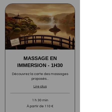
MASSAGE EN
IMMERSION - 1H30
Découvrez la carte des massages
proposés...
Lire plus
1 h 30 min
À
À partir de 110 €
partir
de
L'éligibilité et le prix final seront calculés sur 