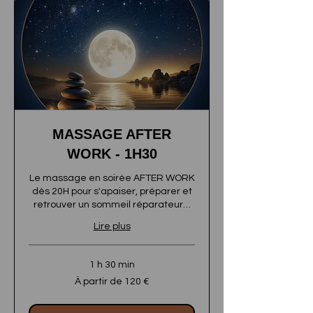
MASSAGE AFTER
WORK - 1H30
Le massage en soirée AFTER WORK
dès 20H pour s'apaiser, préparer et
retrouver un sommeil réparateur…
Lire plus
1 h 30 min
À
À partir de 120 €
partir
de
120
euros