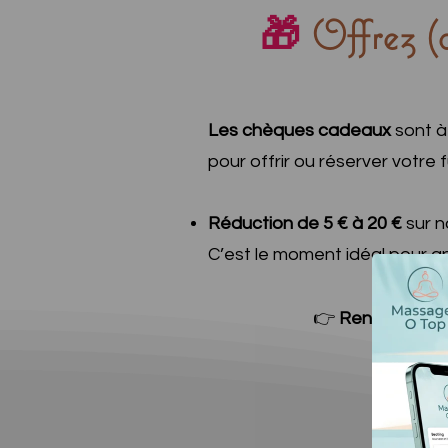
🎁
Offrez (o
Les chèques cadeaux
sont à 
pour offrir ou réserver votre
Réduction de 5 € à 20 €
sur n
C’est le moment idéal pour an
👉
Rendez-vous 