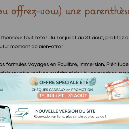
u offrez-vous) une parenthè
l’honneur tout l’été ! Du 1er juillet au 31 août, profite
 futur moment de bien-être :
os formules Voyages en Équilibre, Immersion, Plénitude
ticiper votre rentrée ou faire plaisir à vos proches ave
Offrir un massag
dès maintenant sur la page