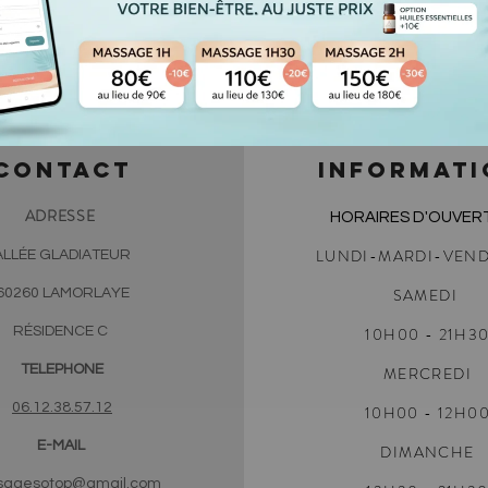
CONTACT
INFORMATI
ADRESSE
HORAIRES D'OUVER
LUNDI-MARDI-VEND
ALLÉE GLADIATEUR
SAMEDI
60260 LAMORLAYE
RÉSIDENCE C
10H00
- 21H3
TELEPHONE
MERCREDI
06.12.38.57.12
10H00 - 12H0
E-MAIL
DIMANCHE
agesotop@gmail.com