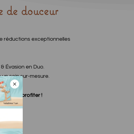
se de douceur
z de réductions exceptionnelles
 & Évasion en Duo.
c un soin sur-mesure.
e
pour en profiter !