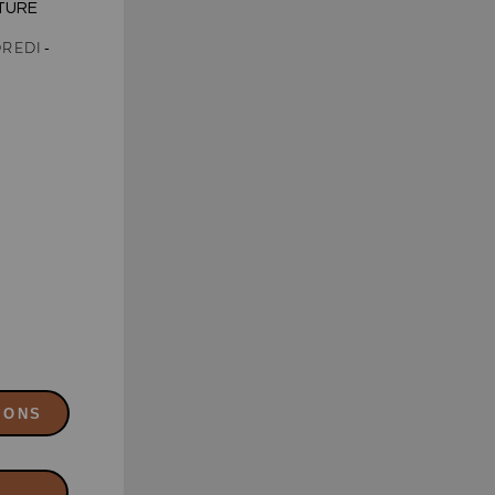
TURE
REDI-
0
0
0
IONS