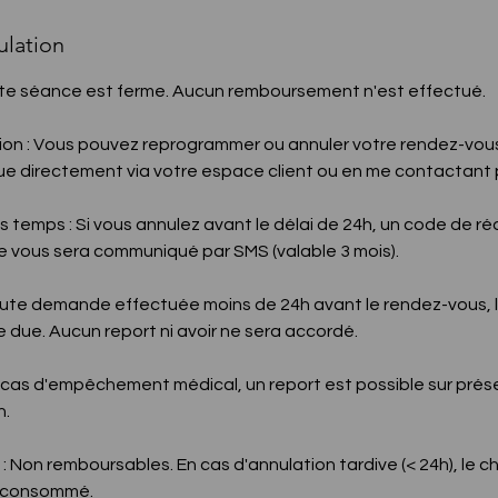
ulation
e séance est ferme. Aucun remboursement n'est effectué.
ion : Vous pouvez reprogrammer ou annuler votre rendez-vous
vue directement via votre espace client ou en me contactant 
s temps : Si vous annulez avant le délai de 24h, un code de ré
e vous sera communiqué par SMS (valable 3 mois).
 toute demande effectuée moins de 24h avant le rendez-vous, 
due. Aucun report ni avoir ne sera accordé.
 cas d'empêchement médical, un report est possible sur prés
h.
Non remboursables. En cas d'annulation tardive (< 24h), le 
 consommé.