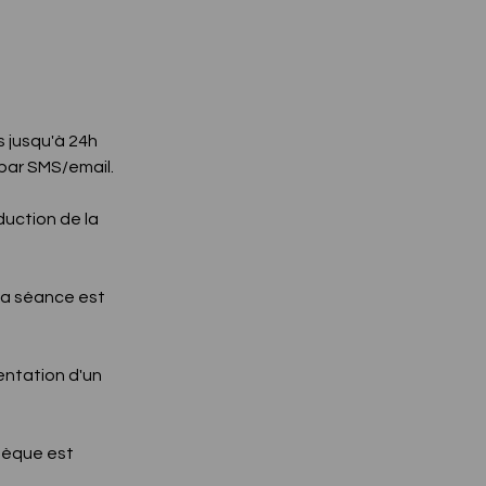
 jusqu'à 24h
par SMS/email.
duction de la
la séance est
entation d'un
chèque est