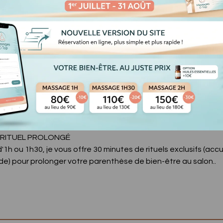
 : Focus Jambes
 pour soulager la rétention d'eau, apaiser les sensations de lo
s du corps. Ressentez une légèreté immédiate et une fraîche
MPLET (1h30) : Drainage Corps & Visage
e pour un "Reset" complet de votre organisme. Ce soin traite l
si que le visage. En ouvrant toutes les zones clés de circulation,
es poches du visage, apaise le système digestif et offre une d
votre corps.
N RITUEL PROLONGÉ
1h ou 1h30, je vous offre 30 minutes de rituels exclusifs (accue
e) pour prolonger votre parenthèse de bien-être au salon..