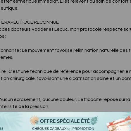
n effet esthétique immédiat. Elles relèvent du soin de confort 
peutique.
HÉRAPEUTIQUE RECONNUE
ux des docteurs Vodder et Leduc, mon protocole respecte sc
s :
nnante : Le mouvement favorise l'élimination naturelle des t
dèmes.
ire : C'est une technique de référence pour accompagner le 
ion chirurgicale, favorisant une cicatrisation saine et un conf
 Aucun écrasement, aucune douleur. L'efficacité repose sur la
intensité de la pression.
 Drainage Lymphatique Originel, vous optez pour une méthode
s effets de mode commerciaux.