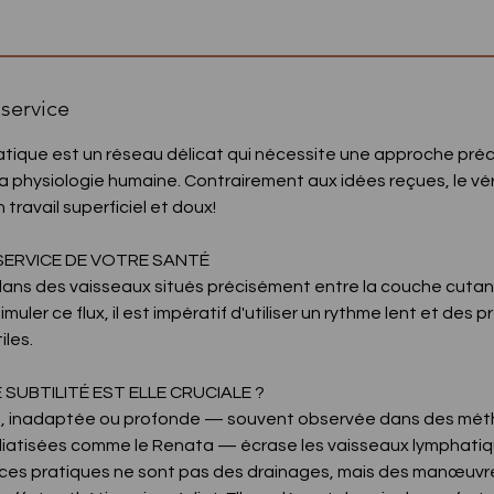
1
3
0
m
service
i
n
tique est un réseau délicat qui nécessite une approche préc
 physiologie humaine. Contrairement aux idées reçues, le vé
travail superficiel et doux!
 SERVICE DE VOTRE SANTÉ
 dans des vaisseaux situés précisément entre la couche cuta
muler ce flux, il est impératif d'utiliser un rythme lent et des 
les.
SUBTILITÉ EST ELLE CRUCIALE ?
e, inadaptée ou profonde — souvent observée dans des mét
diatisées comme le Renata — écrase les vaisseaux lymphatiqu
té, ces pratiques ne sont pas des drainages, mais des manœu