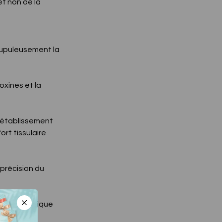
et non de la
rupuleusement la
oxines et la
rétablissement
ort tissulaire
 précision du
 thérapeutique