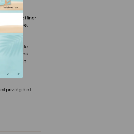
urdeur et affiner
ur retrouvée.
es jambes, le
 il libère les
étoxification
il privilégié et