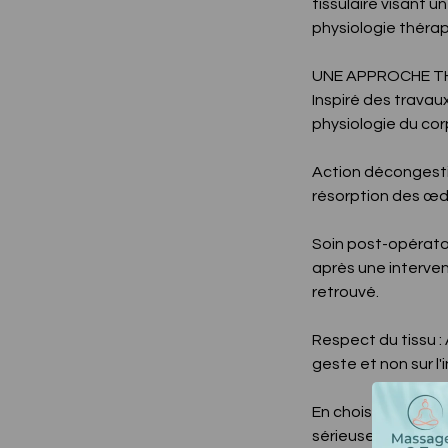
tissulaire visant u
physiologie théra
UNE APPROCHE T
Inspiré des trava
physiologie du corp
Action décongestio
résorption des œ
Soin post-opérato
après une intervent
retrouvé.
Respect du tissu :
geste et non sur l'
En choisissant le
sérieuse, loin de