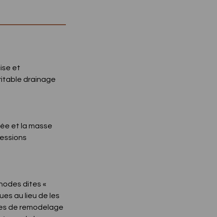
ise et
ritable drainage
née et la masse
pressions
hodes dites «
es au lieu de les
vres de remodelage