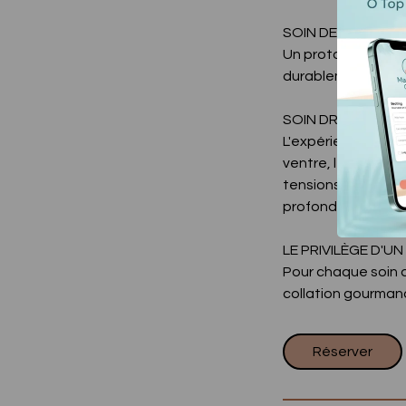
SOIN DE BASE (1h)
Un protocole ciblé
durablement le ba
SOIN DRAINANT CO
L'expérience total
ventre, les bras ain
tensions, réduit l
profonde de tout 
LE PRIVILÈGE D'U
Pour chaque soin d'
collation gourmand
Réserver