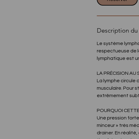
Description du 
Le système lympha
respectueuse de la
lymphatique est un 
LA PRÉCISION AU
La lymphe circule
musculaire. Pour sti
extrêmement subti
POURQUOI CETTE 
Une pression fort
minceur » très mé
drainer. En réali