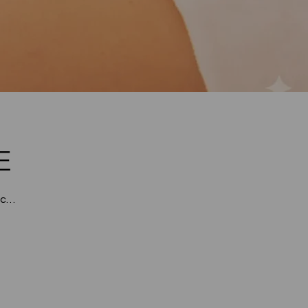
E
uc…