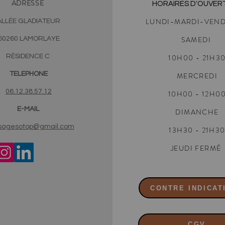
ADRESSE
HORAIRES D'OUVER
LUNDI-MARDI-VEND
ALLÉE GLADIATEUR
SAMEDI
60260 LAMORLAYE
RÉSIDENCE C
10H00
- 21H3
TELEPHONE
MERCREDI
06.12.38.57.12
10H00 - 12H0
E-MAIL
DIMANCHE
agesotop@gmail.com
13H30 - 21H3
JEUDI FERMÉ
CONTRE INDICAT
CGV