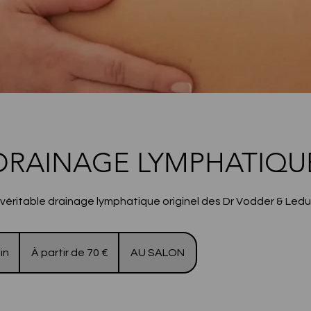
DRAINAGE LYMPHATIQU
 véritable drainage lymphatique originel des Dr Vodder & Led
À
partir
in
D
À partir de 70 €
AU SALON
de
70
e
euros
1
à